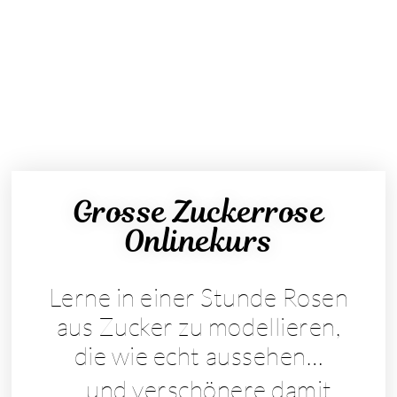
Grosse Zuckerrose
Onlinekurs
Lerne in einer Stunde Rosen
aus Zucker zu modellieren,
die wie echt aussehen…
… und verschönere damit