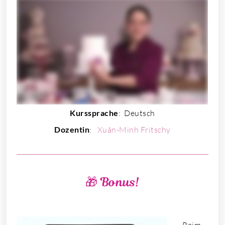
Kurssprache
: Deutsch
Dozentin
:
Xuân-Minh Fritschy
🎁 Bonus!
Beim