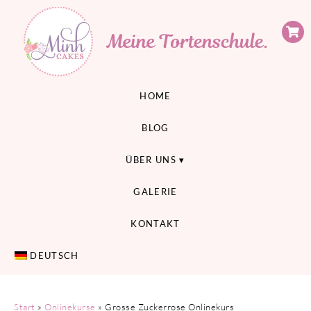
Minh Cakes
MEINE TORTENSCHULE
HOME
BLOG
ÜBER UNS
GALERIE
KONTAKT
DEUTSCH
Start
»
Onlinekurse
» Grosse Zuckerrose Onlinekurs