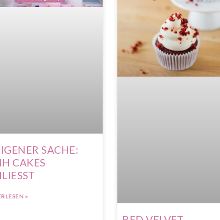
EIGENER SACHE:
NH CAKES
LIESST
RLESEN »
RED VELVET