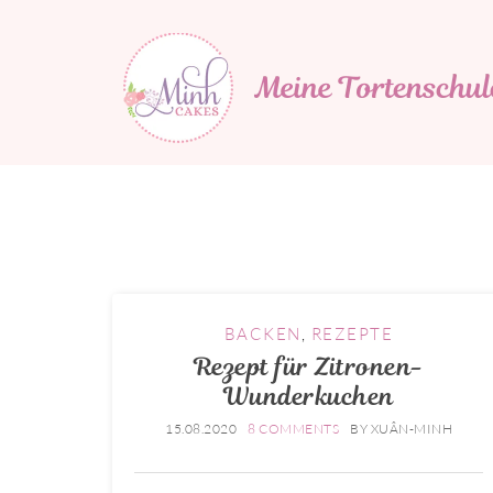
Minh Cakes
MEINE TORTENSCHULE
BACKEN
,
REZEPTE
Rezept für Zitronen-
Wunderkuchen
15.08.2020
8 COMMENTS
BY
XUÂN-MINH