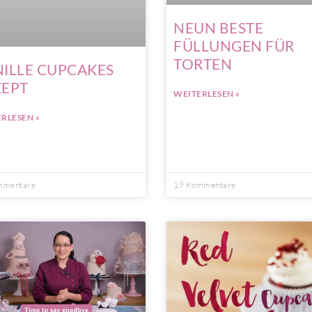
NEUN BESTE
FÜLLUNGEN FÜR
TORTEN
ILLE CUPCAKES
ZEPT
WEITERLESEN »
RLESEN »
mmentare
19 Kommentare