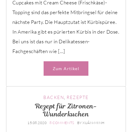
Cupcakes mit Cream Cheese (Frischkäse)-
Topping sind das perfekte Mitbringsel für deine
nächste Party. Die Hauptzutat ist Kürbispüree.
In Amerika gibt es pürierten Kürbis in der Dose.
Bei uns ist das nur in Delikatessen-
Fachgeschäften wie […]
Zum Artikel
BACKEN
,
REZEPTE
Rezept für Zitronen-
Wunderkuchen
15.08.2020
8 COMMENTS
BY
XUÂN-MINH