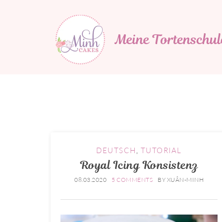
Minh Cakes
MEINE TORTENSCHULE
DEUTSCH
,
TUTORIAL
Royal Icing Konsistenz
08.03.2020
5 COMMENTS
BY
XUÂN-MINH