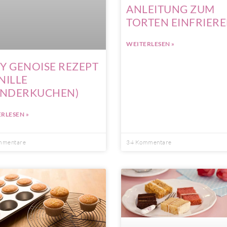
ANLEITUNG ZUM
TORTEN EINFRIER
WEITERLESEN »
Y GENOISE REZEPT
NILLE
NDERKUCHEN)
RLESEN »
mmentare
34 Kommentare