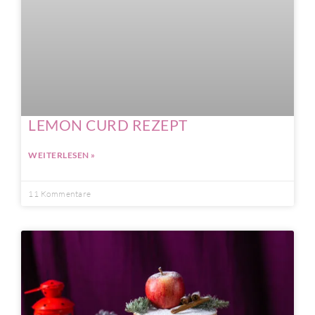
LEMON CURD REZEPT
WEITERLESEN »
11 Kommentare