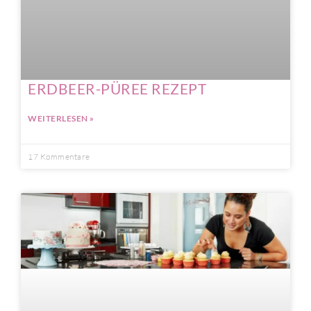
ERDBEER-PÜREE REZEPT
WEITERLESEN »
17 Kommentare