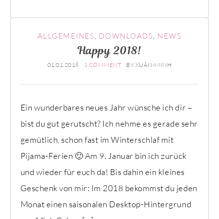
ALLGEMEINES
,
DOWNLOADS
,
NEWS
Happy 2018!
01.01.2018
1 COMMENT
BY
XUÂN-MINH
Ein wunderbares neues Jahr wünsche ich dir –
bist du gut gerutscht? Ich nehme es gerade sehr
gemütlich, schon fast im Winterschlaf mit
Pijama-Ferien 🙂 Am 9. Januar bin ich zurück
und wieder für euch da! Bis dahin ein kleines
Geschenk von mir: Im 2018 bekommst du jeden
Monat einen saisonalen Desktop-Hintergrund