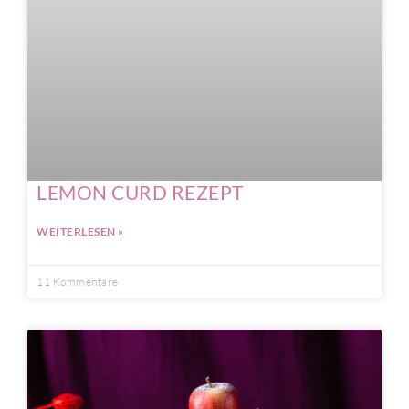
LEMON CURD REZEPT
WEITERLESEN »
11 Kommentare