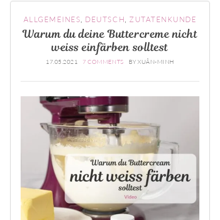
ALLGEMEINES
,
DEUTSCH
,
ZUTATENKUNDE
Warum du deine Buttercreme nicht
weiss einfärben solltest
17.05.2021
7 COMMENTS
BY
XUÂN-MINH