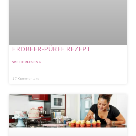
ERDBEER-PÜREE REZEPT
WEITERLESEN »
17 Kommentare