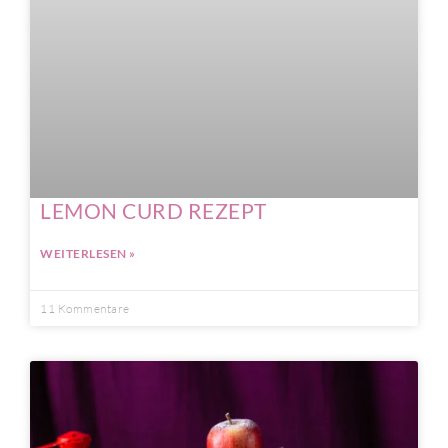
LEMON CURD REZEPT
WEITERLESEN »
11 Kommentare