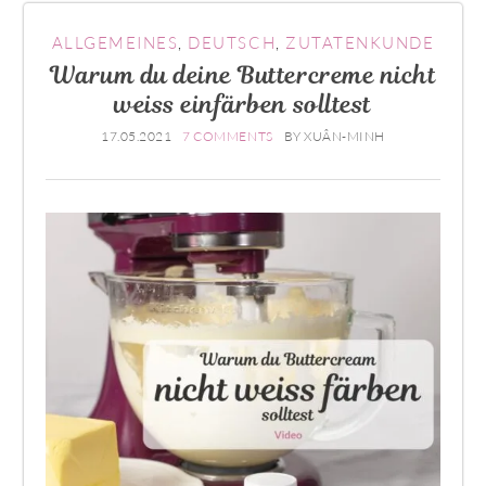
ALLGEMEINES
,
DEUTSCH
,
ZUTATENKUNDE
Warum du deine Buttercreme nicht
weiss einfärben solltest
17.05.2021
7 COMMENTS
BY
XUÂN-MINH