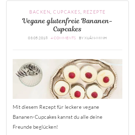
BACKEN
,
CUPCAKES
,
REZEPTE
Vegane glutenfreie Bananen-
Cupcakes
03.05.2018
4 COMMENTS
BY
XUÂN-MINH
Mit diesem Rezept für leckere vegane
Bananen-Cupcakes kannst du alle deine
Freunde beglücken!