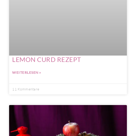
LEMON CURD REZEPT
WEITERLESEN »
11 Kommentare