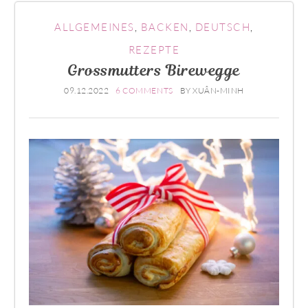
ALLGEMEINES
,
BACKEN
,
DEUTSCH
,
REZEPTE
Grossmutters Birewegge
09.12.2022
6 COMMENTS
BY
XUÂN-MINH