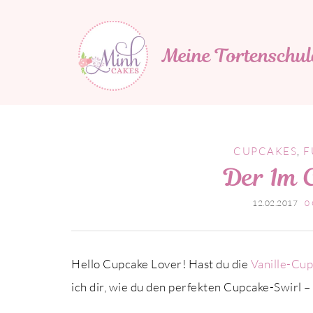
Minh Cakes
MEINE TORTENSCHULE
CUPCAKES
,
F
Der 1m 
12.02.2017
0
Hello Cupcake Lover! Hast du die
Vanille-Cu
ich dir, wie du den perfekten Cupcake-Swirl 