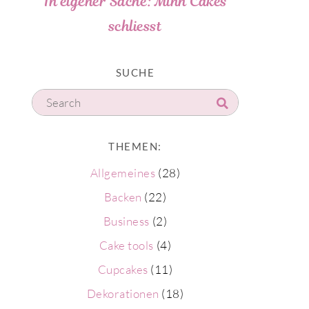
In eigener Sache: Minh Cakes
schliesst
SUCHE
THEMEN:
Allgemeines
(28)
Backen
(22)
Business
(2)
Cake tools
(4)
Cupcakes
(11)
Dekorationen
(18)