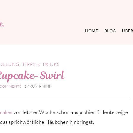
HOME
BLOG
ÜBER
ÜLLUNG
,
TIPPS & TRICKS
Cupcake-Swirl
 COMMENTS
BY
XUÂN-MINH
pcakes
von letzter Woche schon ausprobiert? Heute zeige
– das sprichwörtliche Häubchen hinbringst.